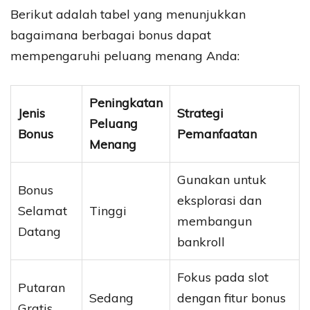
Berikut adalah tabel yang menunjukkan
bagaimana berbagai bonus dapat
mempengaruhi peluang menang Anda:
Peningkatan
Jenis
Strategi
Peluang
Bonus
Pemanfaatan
Menang
Gunakan untuk
Bonus
eksplorasi dan
Selamat
Tinggi
membangun
Datang
bankroll
Fokus pada slot
Putaran
Sedang
dengan fitur bonus
Gratis