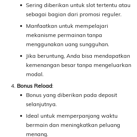
Sering diberikan untuk slot tertentu atau
sebagai bagian dari promosi reguler.
Manfaatkan untuk mempelajari
mekanisme permainan tanpa
menggunakan uang sungguhan.
Jika beruntung, Anda bisa mendapatkan
kemenangan besar tanpa mengeluarkan
modal.
Bonus Reload
:
Bonus yang diberikan pada deposit
selanjutnya.
Ideal untuk memperpanjang waktu
bermain dan meningkatkan peluang
menang.