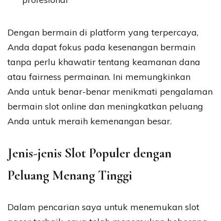
Dengan bermain di platform yang terpercaya,
Anda dapat fokus pada kesenangan bermain
tanpa perlu khawatir tentang keamanan dana
atau fairness permainan. Ini memungkinkan
Anda untuk benar-benar menikmati pengalaman
bermain slot online dan meningkatkan peluang
Anda untuk meraih kemenangan besar.
Jenis-jenis Slot Populer dengan
Peluang Menang Tinggi
Dalam pencarian saya untuk menemukan slot