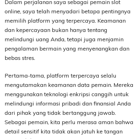
Dalam perjalanan saya sebagai pemain slot
online, saya telah menyadari betapa pentingnya
memilih platform yang terpercaya. Keamanan
dan kepercayaan bukan hanya tentang
melindungi uang Anda, tetapi juga menjamin
pengalaman bermain yang menyenangkan dan
bebas stres.
Pertama-tama, platform terpercaya selalu
mengutamakan keamanan data pemain. Mereka
menggunakan teknologi enkripsi canggih untuk
melindungi informasi pribadi dan finansial Anda
dari pihak yang tidak bertanggung jawab.
Sebagai pemain, kita perlu merasa aman bahwa
detail sensitif kita tidak akan jatuh ke tangan