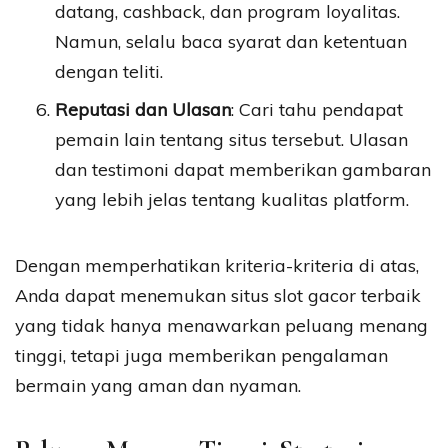
datang, cashback, dan program loyalitas.
Namun, selalu baca syarat dan ketentuan
dengan teliti.
Reputasi dan Ulasan
: Cari tahu pendapat
pemain lain tentang situs tersebut. Ulasan
dan testimoni dapat memberikan gambaran
yang lebih jelas tentang kualitas platform.
Dengan memperhatikan kriteria-kriteria di atas,
Anda dapat menemukan situs slot gacor terbaik
yang tidak hanya menawarkan peluang menang
tinggi, tetapi juga memberikan pengalaman
bermain yang aman dan nyaman.