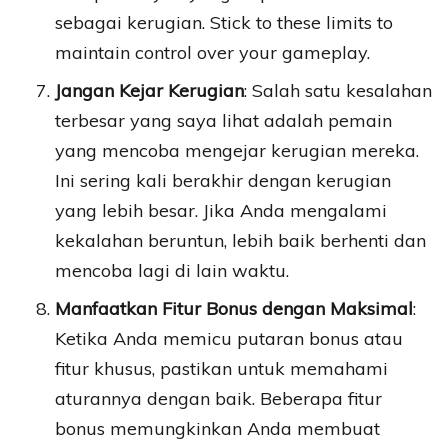
sebagai kerugian. Stick to these limits to
maintain control over your gameplay.
Jangan Kejar Kerugian
: Salah satu kesalahan
terbesar yang saya lihat adalah pemain
yang mencoba mengejar kerugian mereka.
Ini sering kali berakhir dengan kerugian
yang lebih besar. Jika Anda mengalami
kekalahan beruntun, lebih baik berhenti dan
mencoba lagi di lain waktu.
Manfaatkan Fitur Bonus dengan Maksimal
:
Ketika Anda memicu putaran bonus atau
fitur khusus, pastikan untuk memahami
aturannya dengan baik. Beberapa fitur
bonus memungkinkan Anda membuat