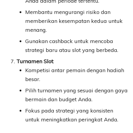
Anda dalam periode tertentu.
Membantu mengurangi risiko dan
memberikan kesempatan kedua untuk
menang.
Gunakan cashback untuk mencoba
strategi baru atau slot yang berbeda.
Turnamen Slot
:
Kompetisi antar pemain dengan hadiah
besar.
Pilih turnamen yang sesuai dengan gaya
bermain dan budget Anda.
Fokus pada strategi yang konsisten
untuk meningkatkan peringkat Anda.