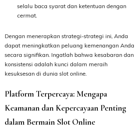
selalu baca syarat dan ketentuan dengan
cermat.
Dengan menerapkan strategi-strategi ini, Anda
dapat meningkatkan peluang kemenangan Anda
secara signifikan. Ingatlah bahwa kesabaran dan
konsistensi adalah kunci dalam meraih
kesuksesan di dunia slot online.
Platform Terpercaya: Mengapa
Keamanan dan Kepercayaan Penting
dalam Bermain Slot Online