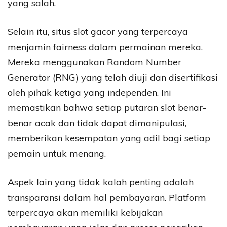
yang salah.
Selain itu, situs slot gacor yang terpercaya
menjamin fairness dalam permainan mereka.
Mereka menggunakan Random Number
Generator (RNG) yang telah diuji dan disertifikasi
oleh pihak ketiga yang independen. Ini
memastikan bahwa setiap putaran slot benar-
benar acak dan tidak dapat dimanipulasi,
memberikan kesempatan yang adil bagi setiap
pemain untuk menang.
Aspek lain yang tidak kalah penting adalah
transparansi dalam hal pembayaran. Platform
terpercaya akan memiliki kebijakan